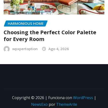
HARMONIOUS HOME
Choosing the Perfect Color Palette
for Every Room
wpxpertoption
Ago 4, 2026
Copyright © 2026 | Funciona con
WordPress
|
NewsExo
por
ThemeArile